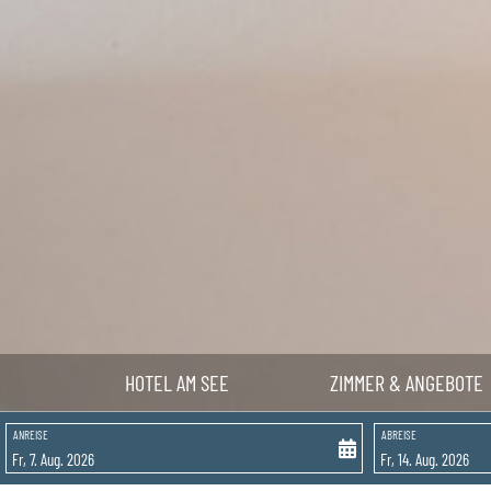
HOTEL AM SEE
ZIMMER & ANGEBOTE
August
2026
ANREISE
ABREISE
Mo
Di
Mi
Do
Fr
Sa
So
Mo
Di
27
28
29
30
31
1
2
27
28