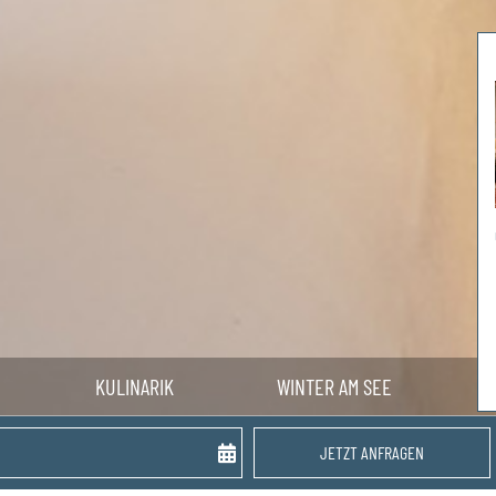
KULINARIK
WINTER AM SEE
August
2026
JETZT ANFRAGEN
Mi
Do
Fr
Sa
So
29
30
31
1
2