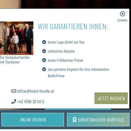
schließen
WIR GARANTIEREN IHNEN:
beste Lage direkt am See
zahlreiche Rabatte
Die Gastgeberfamilie
beste Frühbucher-Preise
mit Vierbeiner
das perfekte Angebot für Ihre individuellen
Bedürfnisse
WEITER
office@hotel-forelle.at
JETZT BUCHEN
SOMMER AM SEE
+43 4766 20 50 0
KONTAKT & SERVICE
DIREKTBUCHER-VORTEILE
ONLINE BUCHEN