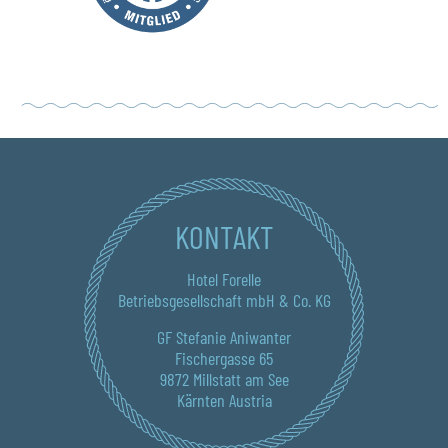
KONTAKT
Hotel Forelle
Betriebsgesellschaft mbH & Co. KG
GF Stefanie Aniwanter
Fischergasse 65
9872 Millstatt am See
Kärnten Austria