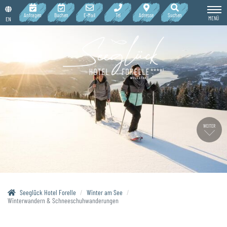
Anfragen
Buchen
E-Mail
Tel
Adresse
Suchen
MENÜ
EN
WEITER
Seeglück Hotel Forelle
Winter am See
Winterwandern & Schneeschuhwanderungen