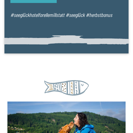
#seeglückhotelforellemillstatt #seeglück #herbstbonus