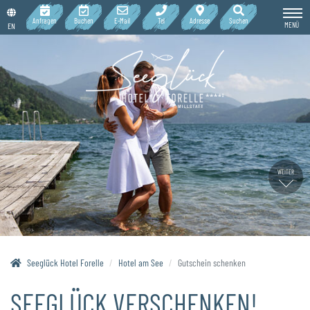
Anfragen
Buchen
E-Mail
Tel
Adresse
Suchen
MENÜ
EN
WEITER
Seeglück Hotel Forelle
Hotel am See
Gutschein schenken
SEEGLÜCK VERSCHENKEN!