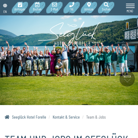
Anfragen
Buchen
E-Mail
Tel
Adresse
Suchen
MENÜ
EN
WEITER
Seeglück Hotel Forelle
Kontakt & Service
Team & Jobs