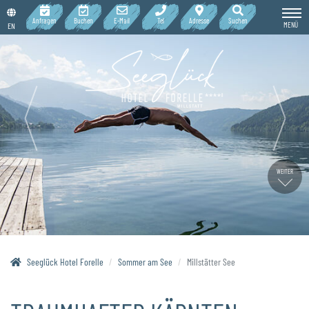
Anfragen
Buchen
E-Mail
Tel
Adresse
Suchen
MENÜ
EN
WEITER
Seeglück Hotel Forelle
Sommer am See
Millstätter See