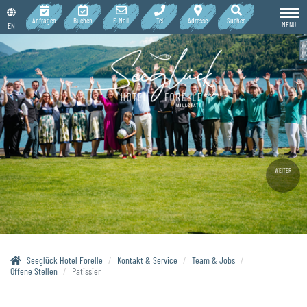
Anfragen
Buchen
E-Mail
Tel
Adresse
Suchen
MENÜ
EN
WEITER
Seeglück Hotel Forelle
Kontakt & Service
Team & Jobs
Offene Stellen
Patissier