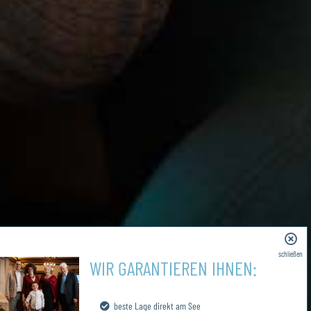
schließen
WIR GARANTIEREN IHNEN:
beste Lage direkt am See