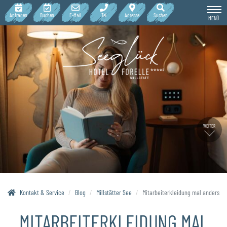
Anfragen
Buchen
E-Mail
Tel
Adresse
Suchen
MENÜ
WEITER
Kontakt & Service
Blog
Millstätter See
Mitarbeiterkleidung mal anders
MITARBEITERKLEIDUNG MAL