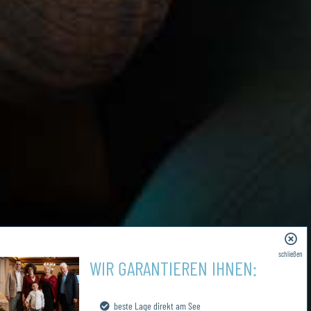
schließen
WIR GARANTIEREN IHNEN:
beste Lage direkt am See